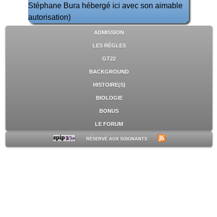
Stéphane Bura hébergé ici avec son aimable
autorisation)
ADMISSION
LES RÈGLES
GT22
BACKGROUND
HISTOIRE(S)
BIOLOGIE
BONUS
LE FORUM
RÉSERVÉ AUX SOIGNANTS