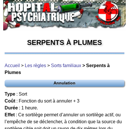
SERPENTS À PLUMES
Accueil
>
Les règles
>
Sorts familiaux
> Serpents à
Plumes
Annulation
Type
: Sort
Coût
: Fonction du sort à annuler + 3
Durée
: 1 heure.
Effet
: Ce sortilège permet d’annuler un sortilège actif, ou
l’empêche de se déclencher, à condition que la source du
sortilège cible soit doit un rayon de dix mètres lors du