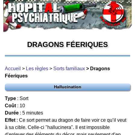
DRAGONS FÉERIQUES
Accueil
>
Les règles
>
Sorts familiaux
> Dragons
Féeriques
Hallucination
Type
: Sort
Coût
: 10
Durée
: 5 minutes
Effet
: Ce sort permet au dragon de faire voir ce qu’il veut
à sa cible. Celle-ci "hallucinera". Il est impossible
d’enlever des éléments du décor, mais seulement d’en