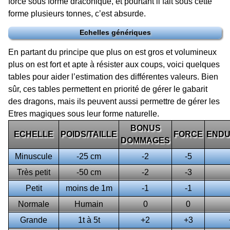
force sous forme draconique, et pourtant il fait sous cette
forme plusieurs tonnes, c’est absurde.
Echelles génériques
En partant du principe que plus on est gros et volumineux
plus on est fort et apte à résister aux coups, voici quelques
tables pour aider l’estimation des différentes valeurs. Bien
sûr, ces tables permettent en priorité de gérer le gabarit
des dragons, mais ils peuvent aussi permettre de gérer les
Etres magiques sous leur forme naturelle.
BONUS
ECHELLE
POIDS/TAILLE
FORCE
END
DOMMAGES
Minuscule
-25 cm
-2
-5
Très petit
-50 cm
-2
-3
Petit
moins de 1m
-1
-1
Normale
Humain
0
0
Grande
1t à 5t
+2
+3