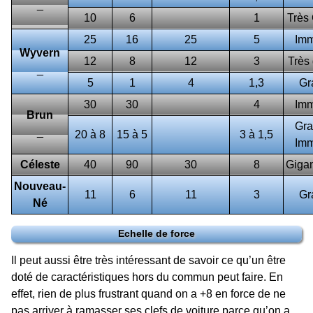
_
10
6
1
Très
25
16
25
5
Im
Wyvern
12
8
12
3
Très
_
5
1
4
1,3
Gr
30
30
4
Im
Brun
Gra
_
20 à 8
15 à 5
3 à 1,5
Im
Céleste
40
90
30
8
Giga
Nouveau-
11
6
11
3
Gr
Né
Echelle de force
Il peut aussi être très intéressant de savoir ce qu’un être
doté de caractéristiques hors du commun peut faire. En
effet, rien de plus frustrant quand on a +8 en force de ne
pas arriver à ramasser ses clefs de voiture parce qu’on a