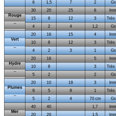
6
1,5
7
2
Gr
30
20
25
6
Im
Rouge
15
8
12
3
Très
_
4
2
4
1,2
Gr
20
16
15
4
Im
Vert
10
8
12
3
Très
_
4
2
3
1
Gr
20
16
5
Im
Hydre
10
8
3
Très
_
5
2
2
Gr
20
10
18
3
Im
Plumes
9
5
8
1
Très
_
5
2
4
70 cm
Gr
40
40
1,7
Im
Mer
20
20
1,5
Im