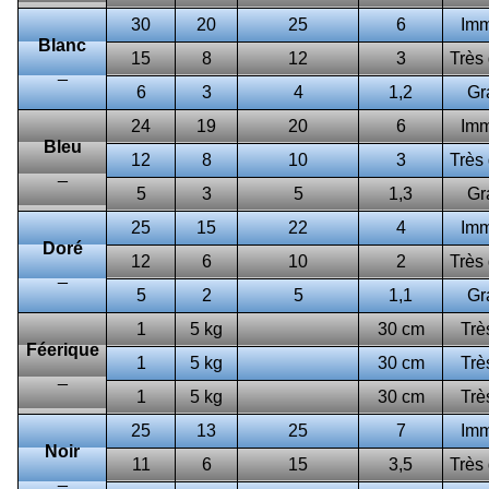
30
20
25
6
Im
Blanc
15
8
12
3
Très
_
6
3
4
1,2
Gr
24
19
20
6
Im
Bleu
12
8
10
3
Très
_
5
3
5
1,3
Gr
25
15
22
4
Im
Doré
12
6
10
2
Très
_
5
2
5
1,1
Gr
1
5 kg
30 cm
Trè
Féerique
1
5 kg
30 cm
Trè
_
1
5 kg
30 cm
Trè
25
13
25
7
Im
Noir
11
6
15
3,5
Très
_