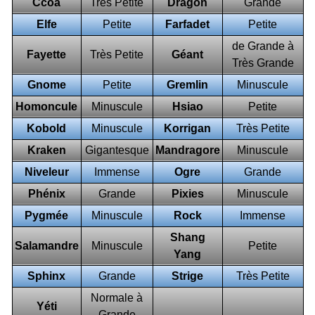
Ccoa
Très Petite
Dragon
Grande
Elfe
Petite
Farfadet
Petite
de Grande à
Fayette
Très Petite
Géant
Très Grande
Gnome
Petite
Gremlin
Minuscule
Homoncule
Minuscule
Hsiao
Petite
Kobold
Minuscule
Korrigan
Très Petite
Kraken
Gigantesque
Mandragore
Minuscule
Niveleur
Immense
Ogre
Grande
Phénix
Grande
Pixies
Minuscule
Pygmée
Minuscule
Rock
Immense
Shang
Salamandre
Minuscule
Petite
Yang
Sphinx
Grande
Strige
Très Petite
Normale à
Yéti
Grande