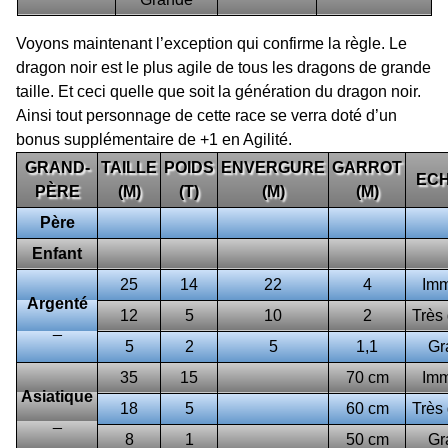
Voyons maintenant l’exception qui confirme la règle. Le
dragon noir est le plus agile de tous les dragons de grande
taille. Et ceci quelle que soit la génération du dragon noir.
Ainsi tout personnage de cette race se verra doté d’un
bonus supplémentaire de +1 en Agilité.
GRAND-
TAILLE
POIDS
ENVERGURE
GARROT
EC
PÈRE
(M)
(T)
(M)
(M)
Père
Enfant
25
14
22
4
Im
Argenté
12
5
10
2
Très
_
5
2
5
1,1
Gr
35
15
70 cm
Im
Asiatique
18
5
60 cm
Très
_
8
1
50 cm
Gr