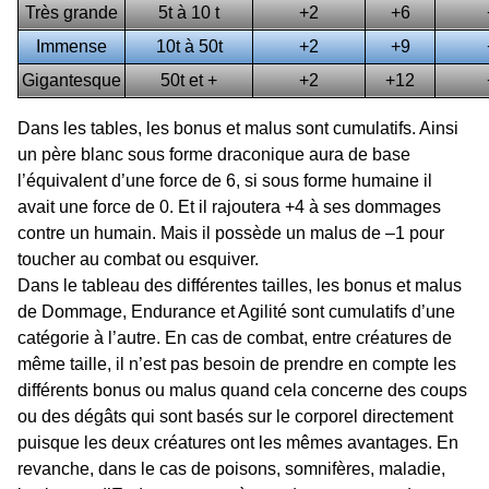
Très grande
5t à 10 t
+2
+6
Immense
10t à 50t
+2
+9
Gigantesque
50t et +
+2
+12
Dans les tables, les bonus et malus sont cumulatifs. Ainsi
un père blanc sous forme draconique aura de base
l’équivalent d’une force de 6, si sous forme humaine il
avait une force de 0. Et il rajoutera +4 à ses dommages
contre un humain. Mais il possède un malus de –1 pour
toucher au combat ou esquiver.
Dans le tableau des différentes tailles, les bonus et malus
de Dommage, Endurance et Agilité sont cumulatifs d’une
catégorie à l’autre. En cas de combat, entre créatures de
même taille, il n’est pas besoin de prendre en compte les
différents bonus ou malus quand cela concerne des coups
ou des dégâts qui sont basés sur le corporel directement
puisque les deux créatures ont les mêmes avantages. En
revanche, dans le cas de poisons, somnifères, maladie,