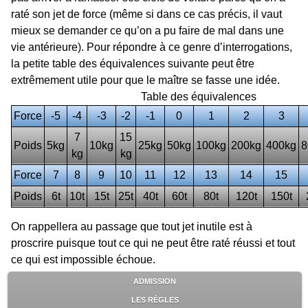
raté son jet de force (même si dans ce cas précis, il vaut
mieux se demander ce qu’on a pu faire de mal dans une
vie antérieure). Pour répondre à ce genre d’interrogations,
la petite table des équivalences suivante peut être
extrêmement utile pour que le maître se fasse une idée.
Table des équivalences
Force
-5
-4
-3
-2
-1
0
1
2
3
7
15
Poids
5kg
10kg
25kg
50kg
100kg
200kg
400kg
8
kg
kg
Force
7
8
9
10
11
12
13
14
15
Poids
6t
10t
15t
25t
40t
60t
80t
120t
150t
On rappellera au passage que tout jet inutile est à
proscrire puisque tout ce qui ne peut être raté réussi et tout
ce qui est impossible échoue.
ADMISSION
LES RÈGLES