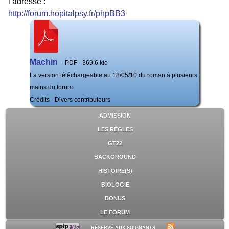
l’adresse :
http://forum.hopitalpsy.fr/phpBB3
Machin
- PDF - 369.6 kio
La version téléchargeable au 18/05/10 du roman à plusieurs
mains du forum.
Crédits - Divers contributeurs
ADMISSION
LES RÈGLES
GT22
BACKGROUND
HISTOIRE(S)
BIOLOGIE
BONUS
LE FORUM
RÉSERVÉ AUX SOIGNANTS