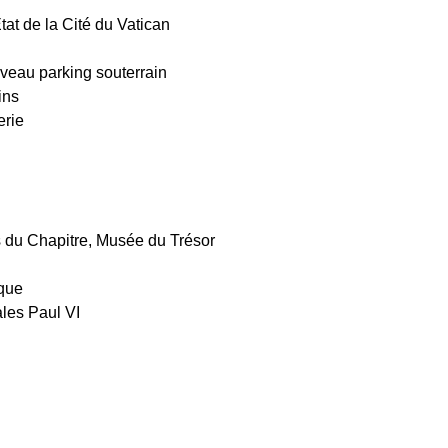
tat de la Cité du Vatican
eau parking souterrain
ins
erie
is du Chapitre, Musée du Trésor
ique
ales Paul VI