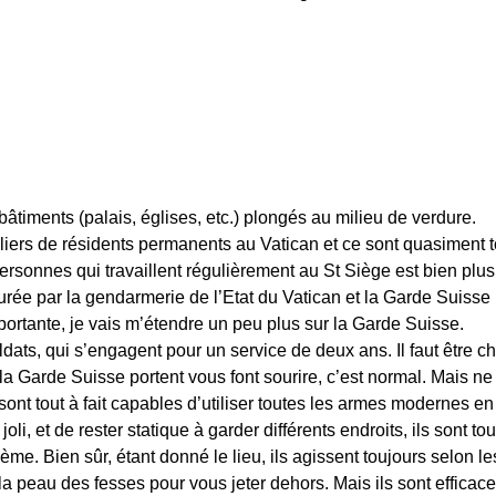
timents (palais, églises, etc.) plongés au milieu de verdure.
milliers de résidents permanents au Vatican et ce sont quasimen
ersonnes qui travaillent régulièrement au St Siège est bien plus
surée par la gendarmerie de l’Etat du Vatican et la Garde Suisse 
ortante, je vais m’étendre un peu plus sur la Garde Suisse.
ts, qui s’engagent pour un service de deux ans. Il faut être chré
a Garde Suisse portent vous font sourire, c’est normal. Mais ne 
s sont tout à fait capables d’utiliser toutes les armes modernes 
 joli, et de rester statique à garder différents endroits, ils sont to
e. Bien sûr, étant donné le lieu, ils agissent toujours selon les
a peau des fesses pour vous jeter dehors. Mais ils sont efficace