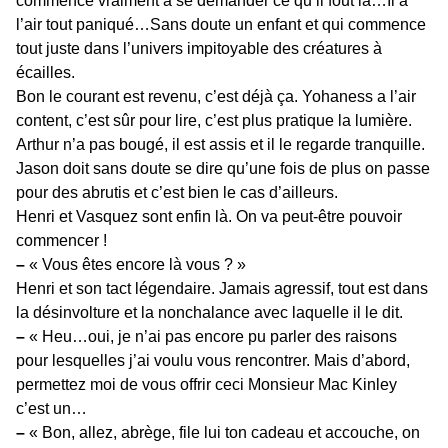
commence vraiment à se demander ce qu’il fout là…Il a
l’air tout paniqué…Sans doute un enfant et qui commence
tout juste dans l’univers impitoyable des créatures à
écailles.
Bon le courant est revenu, c’est déjà ça. Yohaness a l’air
content, c’est sûr pour lire, c’est plus pratique la lumière.
Arthur n’a pas bougé, il est assis et il le regarde tranquille.
Jason doit sans doute se dire qu’une fois de plus on passe
pour des abrutis et c’est bien le cas d’ailleurs.
Henri et Vasquez sont enfin là. On va peut-être pouvoir
commencer !
–
« Vous êtes encore là vous ? »
Henri et son tact légendaire. Jamais agressif, tout est dans
la désinvolture et la nonchalance avec laquelle il le dit.
–
« Heu…oui, je n’ai pas encore pu parler des raisons
pour lesquelles j’ai voulu vous rencontrer. Mais d’abord,
permettez moi de vous offrir ceci Monsieur Mac Kinley
c’est un…
–
« Bon, allez, abrège, file lui ton cadeau et accouche, on