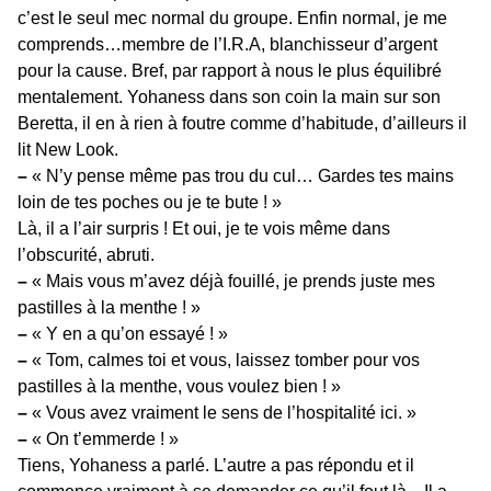
c’est le seul mec normal du groupe. Enfin normal, je me
comprends…membre de l’I.R.A, blanchisseur d’argent
pour la cause. Bref, par rapport à nous le plus équilibré
mentalement. Yohaness dans son coin la main sur son
Beretta, il en à rien à foutre comme d’habitude, d’ailleurs il
lit New Look.
–
« N’y pense même pas trou du cul… Gardes tes mains
loin de tes poches ou je te bute ! »
Là, il a l’air surpris ! Et oui, je te vois même dans
l’obscurité, abruti.
–
« Mais vous m’avez déjà fouillé, je prends juste mes
pastilles à la menthe ! »
–
« Y en a qu’on essayé ! »
–
« Tom, calmes toi et vous, laissez tomber pour vos
pastilles à la menthe, vous voulez bien ! »
–
« Vous avez vraiment le sens de l’hospitalité ici. »
–
« On t’emmerde ! »
Tiens, Yohaness a parlé. L’autre a pas répondu et il