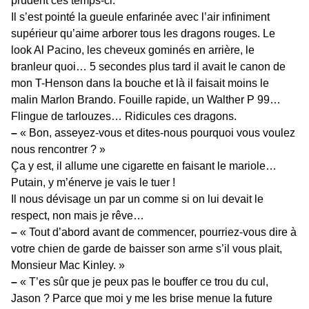
prudent ces temps-ci.
Il s’est pointé la gueule enfarinée avec l’air infiniment
supérieur qu’aime arborer tous les dragons rouges. Le
look Al Pacino, les cheveux gominés en arrière, le
branleur quoi… 5 secondes plus tard il avait le canon de
mon T-Henson dans la bouche et là il faisait moins le
malin Marlon Brando. Fouille rapide, un Walther P 99…
Flingue de tarlouzes… Ridicules ces dragons.
–
« Bon, asseyez-vous et dites-nous pourquoi vous voulez
nous rencontrer ? »
Ça y est, il allume une cigarette en faisant le mariole…
Putain, y m’énerve je vais le tuer !
Il nous dévisage un par un comme si on lui devait le
respect, non mais je rêve…
–
« Tout d’abord avant de commencer, pourriez-vous dire à
votre chien de garde de baisser son arme s’il vous plait,
Monsieur Mac Kinley. »
–
« T’es sûr que je peux pas le bouffer ce trou du cul,
Jason ? Parce que moi y me les brise menue la future