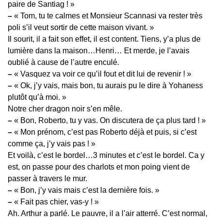
paire de Santiag ! »
–
« Tom, tu te calmes et Monsieur Scannasi va rester très
poli s’il veut sortir de cette maison vivant. »
Il sourit, il a fait son effet, il est content. Tiens, y’a plus de
lumière dans la maison…Henri… Et merde, je l’avais
oublié à cause de l’autre enculé.
–
« Vasquez va voir ce qu’il fout et dit lui de revenir ! »
–
« Ok, j’y vais, mais bon, tu aurais pu le dire à Yohaness
plutôt qu’à moi. »
Notre cher dragon noir s’en mêle.
–
« Bon, Roberto, tu y vas. On discutera de ça plus tard ! »
–
« Mon prénom, c’est pas Roberto déjà et puis, si c’est
comme ça, j’y vais pas ! »
Et voilà, c’est le bordel…3 minutes et c’est le bordel. Ca y
est, on passe pour des charlots et mon poing vient de
passer à travers le mur.
–
« Bon, j’y vais mais c’est la dernière fois. »
–
« Fait pas chier, vas-y ! »
Ah. Arthur a parlé. Le pauvre, il a l’air atterré. C’est normal,