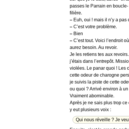
passes le Parrain en boucle- 
filière.
–
Euh, oui ! mais il n’y a pa
–
C’est votre problème.
–
Bien
–
C’est tout. Voici l’endroit o
aurez besoin. Au revoir.
Je les retiens tes aux revoir
j’étais dans l’entrepôt. Missi
violées. Le panar quoi ! Les 
cette odeur de charogne persis
je suivis la piste de cette o
ou quoi ? Arrivé environ à u
Vraiment abominable.
Après je ne sais plus trop ce
y eut plusieurs voix :
Qui nous réveille ? Je veu