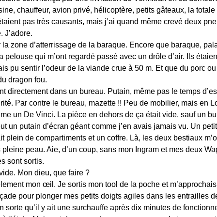
ne, chauffeur, avion privé, hélicoptère, petits gâteaux, la total
taient pas très causants, mais j’ai quand même crevé deux pne
é. J’adore.
r la zone d’atterrissage de la baraque. Encore que baraque, pala
a pelouse qui m’ont regardé passé avec un drôle d’air. Ils étaient
ais pu sentir l’odeur de la viande crue à 50 m. Et que du porc ou 
u dragon fou.
nt directement dans un bureau. Putain, même pas le temps d’es
té. Par contre le bureau, mazette !! Peu de mobilier, mais en L
 un De Vinci. La pièce en dehors de ça était vide, sauf un bure
out un putain d’écran géant comme j’en avais jamais vu. Un peti
avait plein de compartiments et un coffre. Là, les deux bestiaux 
 pleine peau. Aie, d’un coup, sans mon Ingram et mes deux Wag
 sont sortis.
ide. Mon dieu, que faire ?
stiblement mon œil. Je sortis mon tool de la poche et m’approchai
ade pour plonger mes petits doigts agiles dans les entrailles d
 en sorte qu’il y ait une surchauffe après dix minutes de fonction