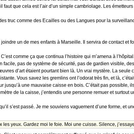
il faut que cela est l’air d’un simple cambriolage. Les émetteur
s des truc comme des Ecailles ou des Langues pour la surveillan
ù joindre un de mes enfants à Marseille. Il servira de contact et f
s. C’est comme ça que continua l’histoire qui m’amena à l’hôpita
on facile, pas de système de sécurité, pas de gardien visible, des
œuvres d’art étaient pourtant bien là. Un vrai mystère. La seule c
tante. Vous savez les gremlins ont l’odorat très fin, et là, c’étai
deur jusqu’à une mauvaise caisse en bois. C’était pas possible, 
n mètre de la caisse, j’entendis une personne remuer et surtout
 qu’il s’est passé. Je me souviens vaguement d’une forme, et une 
x les yeux. Gardez moi le foie. Moi une cuisse. Silence, j’essay