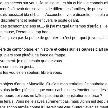
lques secrets sur vous. Je sais que....et bla et bla - je connais 
t amenés à avoir des services de différentes familles, de puissant
is aussi...et bla et bla... - Accouche-...votre discrétion...et bla e
 discrètement et lentement vers le poste géant.
 des technomanciens et....- là j’ai marqué un temps d’arrêt, s’il 
e, cause, l’écran est trop beau.
e -ça va pas la peine de gueuler- ...c’est pourquoi je vous ai c
e de cambriolage, en histoire et celles sur les œuvres d’art se
piers sont plutôt une force de frappe.
raiment- je n’ai besoin que de vous.
s sommes un gest...
 les voulez en soutien, libre à vous.
s objets d’art sur Marseille. Or c’est mon territoire. Je souhaite
s plus belles pièces et que vous cachiez des émetteurs sur les 
us, pourquoi vous ne faîtes pas une démonstration de force ?
e ferais. Vous ne le savez sûrement pas, mais Jichin est depuis
toute action armée contre lui serait mal vue. Surtout avec sa menta