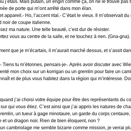
 où j’étais. Mais putain, un engin comme ça, on ne le trouve pas t
ignée de porte qui m’ont arrêté dans mon élan.
appareil.- Ho, l’accent rital.- C’était le vieux. Il m’observait du 
 noir de coupe italienne.
z ma nature. Une telle beauté, c’est dur de résister.
ttez vous au centre de la salle, et ne touchez à rien. (Gna-gna).
ement que je m’écartais, il m’aurait marché dessus, et s’assit da
 Tiens tu m’étonnes, pensais-je-. Après avoir discuter avec Wie
rienté mon choix sur un korrigan ou un gremlin pour faire un camb
onnaît et de plus vous habitez dans la région qui m’intéresse. Do
uand j’ai choisi votre équipe pour être des représentants du con
sur qui vous étiez. C’est ainsi que j’ai appris les natures de cha
remlin, un tueur à gage minotaure, un garde du corps centaure, un
e et un dragon noir. Rien de bien éloquent, non ?
 un cambriolage me semble bizarre comme mission, je verrai pl