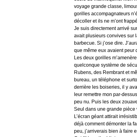
voyage grande classe, limousi
gorilles accompagnateurs n’é
décoller et ils ne m’ont frapp
Je suis directement arrivé su
avait plusieurs convives sur l
barbecue. Si j’ose dire. J’aur
que même eux avaient peur d
Les deux gorilles m’amenère
quelconque système de sécuri
Rubens, des Rembrant et même
bureau, un téléphone et surt
derrière les boiseries, il y 
leur remettre mon par-dessus
peu nu. Puis les deux zouaves
Seul dans une grande pièce v
L’écran géant attirait irrési
déjà comment démonter la faç
peu, j’arriverais bien à faire