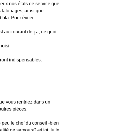
mieux nos états de service que
s tatouages, ainsi que
t bla. Pour éviter
est au courant de ça, de quoi
hoisi.
ront indispensables.
 que vous rentriez dans un
autres pièces.
 peu le chef du conseil -bien
lité de samouraï -et toi, tu te