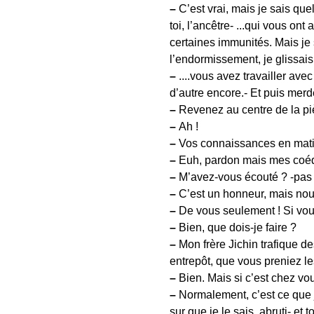
–
C’est vrai, mais je sais que
toi, l’ancêtre- ...qui vous on
certaines immunités. Mais je sa
l’endormissement, je glissais
–
....vous avez travailler avec
d’autre encore.- Et puis merd
–
Revenez au centre de la pièc
–
Ah !
–
Vos connaissances en matièr
–
Euh, pardon mais mes coéqui
–
M’avez-vous écouté ? -pas v
–
C’est un honneur, mais nou
–
De vous seulement ! Si vous
–
Bien, que dois-je faire ?
–
Mon frère Jichin trafique de
entrepôt, que vous preniez le
–
Bien. Mais si c’est chez vo
–
Normalement, c’est ce que j
sur que je le sais, abruti- et 