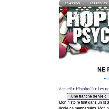
ADMISSION
LES RÈGLES
NE 
Accueil
>
Histoire(s)
>
Les no
Une tranche de vie d’
Mon histoire finit dans un lit
école de mannequins. Mon his