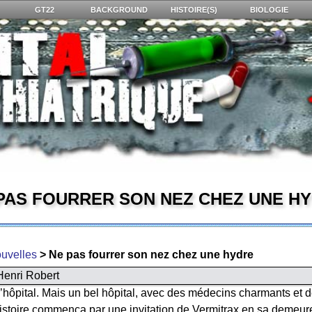
GT22
BACKGROUND
HISTOIRE(S)
BIOLOGIE
PAS FOURRER SON NEZ CHEZ UNE H
uvelles
> Ne pas fourrer son nez chez une hydre
Henri Robert
 d’hôpital. Mais un bel hôpital, avec des médecins charmants et d
toire commença par une invitation de Vermitrax en sa demeure s