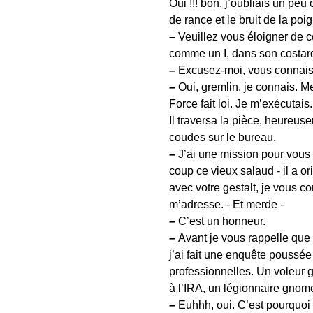
Oui !!! bon, j’oubliais un peu
de rance et le bruit de la po
–
Veuillez vous éloigner de cet 
comme un I, dans son costard
–
Excusez-moi, vous connaisse
–
Oui, gremlin, je connais. Me
Force fait loi. Je m’exécutais.
Il traversa la pièce, heureus
coudes sur le bureau.
–
J’ai une mission pour vous -
coup ce vieux salaud - il a o
avec votre gestalt, je vous c
m’adresse. - Et merde -
–
C’est un honneur.
–
Avant je vous rappelle que q
j’ai fait une enquête poussée 
professionnelles. Un voleur g
à l’IRA, un légionnaire gnom
–
Euhhh, oui. C’est pourquoi