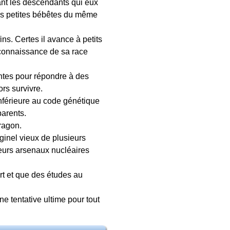
ant les descendants qui eux
es petites bébêtes du même
s. Certes il avance à petits
 connaissance de sa race
entes pour répondre à des
rs survivre.
inférieure au code génétique
parents.
dragon.
iginel vieux de plusieurs
eurs arsenaux nucléaires
part et que des études au
une tentative ultime pour tout