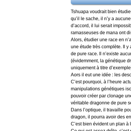
Tshuapa voudrait bien étudier
qu’il le sache, il n’y a aucu
d’accord, il lui serait impos
ramasseuses de mana ont di
Alors, étudier une race en n’
une étude très complète. Il y
de pure race. Il n’existe au
(évidemment, la génétique d
uniquement à titre d’exemple
Aors il eut une idée : les d
C’est pourquoi, à l’heure actue
manipulations génétiques isol
pouvoir créer par clonage une
véritable dragonne de pure s
Dans l’optique, il travaille p
dragon, il pourra avoir des en
C’est bien évident un plan à 
Ce qui est assez drôle, c’est