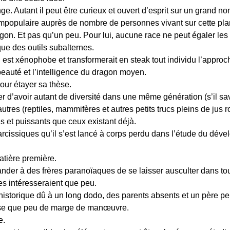
e. Autant il peut être curieux et ouvert d’esprit sur un grand no
 impopulaire auprès de nombre de personnes vivant sur cette pla
ragon. Et pas qu’un peu. Pour lui, aucune race ne peut égaler l
ue des outils subalternes.
l est xénophobe et transformerait en steak tout individu l’approch
beauté et l’intelligence du dragon moyen.
our étayer sa thèse.
 d’avoir autant de diversité dans une même génération (s’il sav
utres (reptiles, mammifères et autres petits trucs pleins de jus 
es et puissants que ceux existant déjà.
arcissiques qu’il s’est lancé à corps perdu dans l’étude du dév
atière première.
demander à des frères paranoïaques de se laisser ausculter dans t
les intéresseraient que peu.
istorique dû à un long dodo, des parents absents et un père peu
sse que peu de marge de manœuvre.
e.