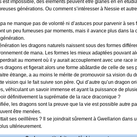
ns est impossible, des éléments peuvent être glanés en en étudi
breuses générations. Ou comment s’intéresser à Nessie et autr
pa ne manque pas de volonté ni d’astuces pour parvenir à ses fin
sont un peu fumeuses par moments, mais il avance plus dans la
 génération.
énération les dragons naturels naissent sous des formes différ
ironnement de mana. Les formes les mieux adaptées pouvant alo
e perdrait au moment où il y aurait accouplement avec une race 
 dragons et figerait alors une forme abâtardie de celle de ses 
araitre étrange, a au moins le mérite de promouvoir sa vision du 
e vision qui le fait suivre son père. Qui d’autre qu’un dragon or
s, véhiculant un savoir immense et ayant la puissance de plusi
seoir définitivement la suprématie de la race draconique ?
acrifiée, les dragons sont la preuve que la vie est possible autre 
euvent être menées.
ittait ses oeilllères ? Il se joindrait sûrement à Gwellarion dans 
plus ultérieurement.