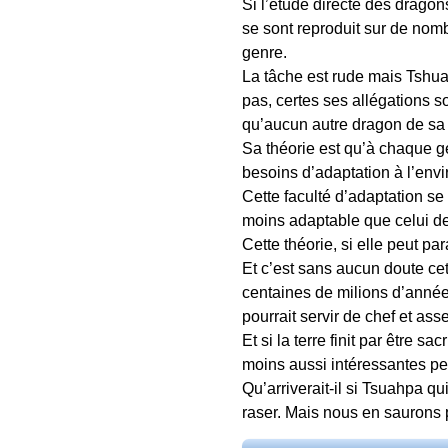
Si l’étude directe des drago
se sont reproduit sur de nom
genre.
La tâche est rude mais Tshua
pas, certes ses allégations 
qu’aucun autre dragon de sa
Sa théorie est qu’à chaque g
besoins d’adaptation à l’env
Cette faculté d’adaptation s
moins adaptable que celui des
Cette théorie, si elle peut p
Et c’est sans aucun doute cett
centaines de milions d’année
pourrait servir de chef et as
Et si la terre finit par être s
moins aussi intéressantes p
Qu’arriverait-il si Tsuahpa qu
raser. Mais nous en saurons 