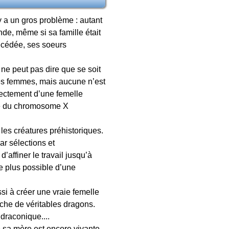
y a un gros problème : autant
de, même si sa famille était
décédée, ses soeurs
 ne peut pas dire que se soit
 des femmes, mais aucune n’est
rectement d’une femelle
le du chromosome X
les créatures préhistoriques.
par sélections et
affiner le travail jusqu’à
e plus possible d’une
ussi à créer une vraie femelle
roche de véritables dragons.
draconique....
e sa mère est encore vivante,