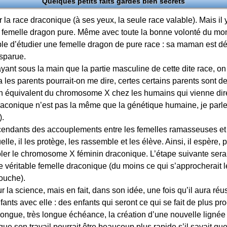
Quelques petits faits gardés bien secrets
 la race draconique (à ses yeux, la seule race valable). Mais il 
ne femelle dragon pure. Même avec toute la bonne volonté du mon
sible d’étudier une femelle dragon de pure race : sa maman est 
sparue.
ayant sous la main que la partie masculine de cette dite race, on
 a les parents pourrait-on me dire, certes certains parents sont
cun équivalent du chromosome X chez les humains qui vienne di
raconique n’est pas la même que la génétique humaine, je par
).
escendants des accouplements entre les femelles ramasseuses et 
lle, il les protège, les rassemble et les élève. Ainsi, il espère, 
er le chromosome X féminin draconique. L’étape suivante sera d’
 véritable femelle draconique (du moins ce qui s’approcherait l
ouche).
our la science, mais en fait, dans son idée, une fois qu’il aura ré
fants avec elle : des enfants qui seront ce qui se fait de plus p
longue, très longue échéance, la création d’une nouvelle lignée 
 que son travail pourrait être beaucoup plus rapide s’il savait qu