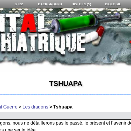
GT22
BACKGROUND
HISTOIRE(S)
BIOLOGIE
TSHUAPA
t Guerre
>
Les dragons
> Tshuapa
ons, nous ne détaillerons pas le passé, le présent et l’avenir d
s une seule idée.