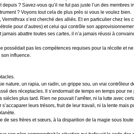
it depuis ? Savez-vous qu’il ne fut pas juste l’un des membres i
strument ? Voyons tout cela de plus près si vous le voulez bien.
Vermithrax s’est cherché des alliés. Et en particulier chez les c
étrole pour d’autres) et celui qui contrôle son approvisionneme
amais abattre toutes ses cartes, il n’a jamais réussi à convain
l ne possédait pas les compétences requises pour la récolte et ne
 son influence.
ptacles.
e nature, un rapia, un radin, un grippe sou, un vrai contrôleur d
ssé des réceptacles. Il s’endormait de temps en temps pour ne p
siècles plus tard. Rien ne pouvait l’arrêter, ni la lutte avec cert
r s’accaparer leurs trésors, fruit de leur travail, ni la lente ma
lanète.
e de ses frères et sœurs, à la disparition de la magie sous toute