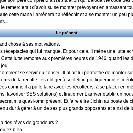
que son père comprendrait la situation qui bafouait le code des d
 le remercierait d’avoir su se montrer prévoyant en amassant tou
oute cette mana l’amènerait à réfléchir et à se montrer un peu plu
fs...
Le présent
and chose à ses motivations.
 réceptacles qui lui manque. Et pour cela, il mène une lutte ac
s. Cette lutte remonte aux premières heures de 1946, quand les 
 jeu.
 comment se servir du conseil. Il allait lui permettre de monter s
rères de la récolte, les obliger à se définir politiquement et id
es comme il a pu le faire avec les récolteurs, à se placer en mé
ainsi favoriser SES solutions) et finalement, arriver établir un 
 secret mis quasi-omniprésent. Et faire élire Jichin au poste de 
enu dur à gérer à un de ses plus grands opposants et ainsi de l
l a des rêves de grandeurs ?
voulez bien.