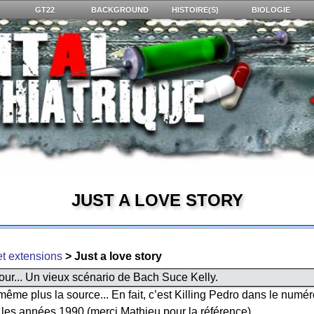
GT22
BACKGROUND
HISTOIRE(S)
BIOLOGIE
JUST A LOVE STORY
et extensions
> Just a love story
our... Un vieux scénario de Bach Suce Kelly.
ême plus la source... En fait, c’est Killing Pedro dans le numé
 les années 1990 (merci Mathieu pour la référence).