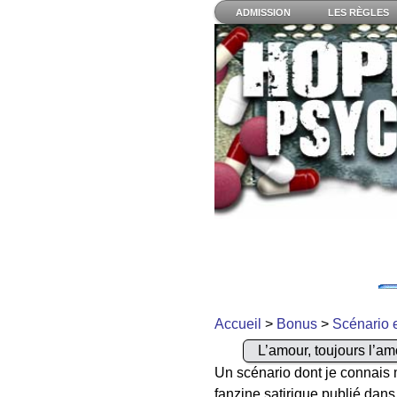
ADMISSION
LES RÈGLES
Accueil
>
Bonus
>
Scénario 
L’amour, toujours l’am
Un scénario dont je connais m
fanzine satirique publié dans