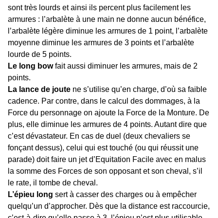
sont très lourds et ainsi ils percent plus facilement les
armures : l’arbalète à une main ne donne aucun bénéfice,
l’arbalète légère diminue les armures de 1 point, l’arbalète
moyenne diminue les armures de 3 points et l’arbalète
lourde de 5 points.
Le long bow
fait aussi diminuer les armures, mais de 2
points.
La lance de joute
ne s’utilise qu’en charge, d’où sa faible
cadence. Par contre, dans le calcul des dommages, à la
Force du personnage on ajoute la Force de la Monture. De
plus, elle diminue les armures de 4 points. Autant dire que
c’est dévastateur. En cas de duel (deux chevaliers se
fonçant dessus), celui qui est touché (ou qui réussit une
parade) doit faire un jet d’Equitation Facile avec en malus
la somme des Forces de son opposant et son cheval, s’il
le rate, il tombe de cheval.
L’épieu long
sert à casser des charges ou à empêcher
quelqu’un d’approcher. Dès que la distance est raccourcie,
c’est-à-dire qu’elle passe à 3, l’épieu n’est plus utilisable.