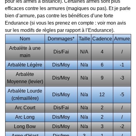
pour les armes à distance). Certaines armes sont plus
efficaces contre les armures (magiques ou pas). Et je parle
bien d’armure, pas contre les bénéfices d’une forte
Endurance (si vous les prenez en compte : voir mon avis
sur les modifs de règles par rapport à l’Endurance).
Nom
Dommages*
Taille
Cadence
Armure
Arbalète à une
Dis/Fai
N/A
4
/
main
Arbalète Légère
Dis/Moy
N/a
6
-1
Arbalète
Dis/Moy
N/a
9
-3
Moyenne (levier)
Arbalète Lourde
Dis/Moy
N/a
12
-5
(crémaillère)
Arc Court
Dis/Fai
N/a
2
/
Arc Long
Dis/Moy
N/a
2
/
Long Bow
Dis/Moy
N/a
3
-2
Arme d’Hast
Dis/Imp
3
1
/