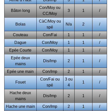
Con/Moy ou
Bâton long
3
1
/
CC/Moy
CàC/Moy ou
Bolas
N/a
2
/
spé
Couteau
Con/Fai
1
1
/
Dague
Con/Moy
1
1
/
Epée Courte
Con/Moy
1
1
/
Epée deux
Dis/Imp
2
1
/
mains
Epée une main
Con/Imp
2
1
/
Con/Fai ou
3 ou
Fouet
1
/
spé
4
Hache deux
Dis/Imp
2
1
/
mains
Hache une main
Con/Imp
2
1
/