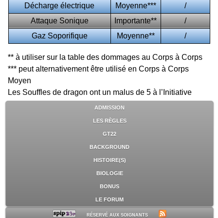
Décharge électrique
Moyenne***
/
Attaque Sonique
Importante**
/
Gaz Soporifique
Moyenne**
/
** à utiliser sur la table des dommages au Corps à Corps
*** peut alternativement être utilisé en Corps à Corps
Moyen
Les Souffles de dragon ont un malus de 5 à l’Initiative
ADMISSION
LES RÈGLES
GT22
BACKGROUND
HISTOIRE(S)
BIOLOGIE
BONUS
LE FORUM
RÉSERVÉ AUX SOIGNANTS