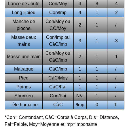
Lance de Joute
Con/Moy
3
8
-4
Long Epieu
Con/Imp
4
1
-2
Manche de
Con/Moy ou
2
1
/
pioche
CC/Moy
Masse deux
Con/Imp ou
3
1
-3
mains
CàC/Imp
Con/Moy ou
Masse une main
2
1
-1
CàC/Imp
Matraque
CàC/Imp
1
1
/
Pied
CàC/Moy
1
1
/
Poings
CàC/Fai
1
1
/
Shuriken
Con/Fai
N/a
1
/
Tête humaine
CàC
/Imp
0
1
*Con= Contondant, CàC=Corps à Corps, Dis= Distance,
Fai=Faible, Moy=Moyenne et Imp=Importante