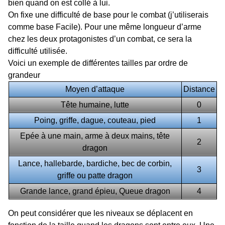
bien quand on est collé à lui.
On fixe une difficulté de base pour le combat (j’utiliserais
comme base Facile). Pour une même longueur d’arme
chez les deux protagonistes d’un combat, ce sera la
difficulté utilisée.
Voici un exemple de différentes tailles par ordre de
grandeur
Moyen d’attaque
Distance
Tête humaine, lutte
0
Poing, griffe, dague, couteau, pied
1
Epée à une main, arme à deux mains, tête
2
dragon
Lance, hallebarde, bardiche, bec de corbin,
3
griffe ou patte dragon
Grande lance, grand épieu, Queue dragon
4
On peut considérer que les niveaux se déplacent en