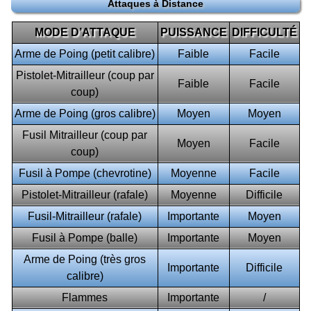
Attaques à Distance
MODE D’ATTAQUE
PUISSANCE
DIFFICULTÉ
Arme de Poing (petit calibre)
Faible
Facile
Pistolet-Mitrailleur (coup par
Faible
Facile
coup)
Arme de Poing (gros calibre)
Moyen
Moyen
Fusil Mitrailleur (coup par
Moyen
Facile
coup)
Fusil à Pompe (chevrotine)
Moyenne
Facile
Pistolet-Mitrailleur (rafale)
Moyenne
Difficile
Fusil-Mitrailleur (rafale)
Importante
Moyen
Fusil à Pompe (balle)
Importante
Moyen
Arme de Poing (très gros
Importante
Difficile
calibre)
Flammes
Importante
/