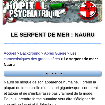
LE SERPENT DE MER : NAURU
Accueil
>
Background
>
Après Guerre
>
Les
caractéristiques des grands pères
> Le serpent de mer :
Nauru
L’apparence
Nauru se moque de son apparence humaine. Il prend la
plupart du temps celle d’un maori gigantesque, corpulent
et tatoué et ne s’embarrasse pas vraiment de la mode.
Pour lui, prendre forme humaine veut dire s’éloigner de
son milieu favori et il déteste ça.