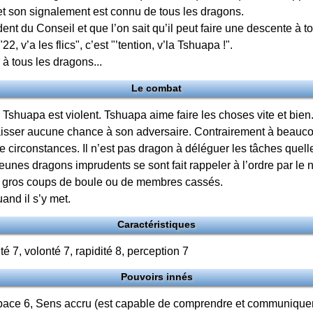
t son signalement est connu de tous les dragons.
ident du Conseil et que l’on sait qu’il peut faire une descente à
 v’a les flics", c’est "’tention, v’la Tshuapa !".
 à tous les dragons...
Le combat
Tshuapa est violent. Tshuapa aime faire les choses vite et bien.
laisser aucune chance à son adversaire. Contrairement à beaucoup
te circonstances. Il n’est pas dragon à déléguer les tâches quel
nes dragons imprudents se sont fait rappeler à l’ordre par le 
e gros coups de boule ou de membres cassés.
and il s’y met.
Caractéristiques
é 7, volonté 7, rapidité 8, perception 7
Pouvoirs innés
pace 6, Sens accru (est capable de comprendre et communiquer