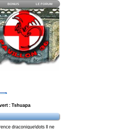
BONUS
LE FORUM
vert : Tshuapa
rence draconique\dots Il ne