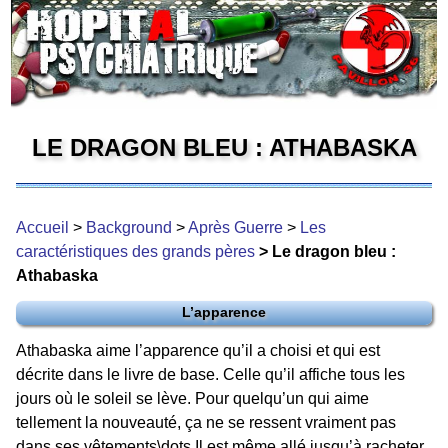
LE DRAGON BLEU : ATHABASKA
Accueil
>
Background
>
Après Guerre
>
Les
caractéristiques des grands pères
> Le dragon bleu :
Athabaska
L’apparence
Athabaska aime l’apparence qu’il a choisi et qui est
décrite dans le livre de base. Celle qu’il affiche tous les
jours où le soleil se lève. Pour quelqu’un qui aime
tellement la nouveauté, ça ne se ressent vraiment pas
dans ses vêtements\dots Il est même allé jusqu’à racheter