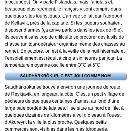
inoccupées). On y parle l’islandais, mais l’anglais et,
beaucoup plus rarement, le français y sont compris dans
quelques sites touristiques. L’arrivée se fait par l’aéroport
de Keflavik, près de la capitale. Si les joueurs souhaitent
disposer d’armes (ça arrive parfois dans les jeux de rôle),
ils peuvent sans trop de difilculté se procurer des fusils de
chasse (un tour-opérateur organise même des chasses au
renne). En octobre, on est à la veille de la nuit hivernale et
l’ensoleillement est réduit à cinq à six heures par jour. La
température moyenne oscille entre O°C et 5°C.
SAUDHÂRKRÔKUR, C’EST JOLI COMME NOM
Saudhârkrôkur se trouve à environ une journée de route
de Reykjavik, en longeant la côte. C’est un petit village de
pécheurs de quelques centaines d’âmes, au fond d’une
large baie bordée de falaises. Il se situe au nord de I’île, à
quelques dizaines de kilomètres à vol d’oiseau à l’ouest
d’Akureyri, la ville la plus proche. Quelques petits
commerces sont visibles dans les rues (droguerie,