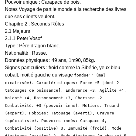
Pouvoir unique : Carapace de bois.
Notes Voyage de part le monde à la recherche des livres
que ses clients veulent.
Chapitre 2 : Seconds Rôles
2.1 Majeurs
2.1.1 Peter Vosof
Type : Père dragon blanc.
Nationalité : Russe.
Données physiques : 49 ans, 1m90, 85kg.
Signes particuliers : froid comme la Sibérie, yeux bleu
cobalt, moitié gauche du visage
fondue'' (mal
cicatrisée). Caractéristiques: Force +5 [dont 2
tatouages de puissance], Endurance +3, Agilité +4,
Volonté +4, Raisonnement +3, Charisme -2.
Combativité: +3 (pouvoir inné). Métiers: Truand
(expert). Hobbies: Tatouage (averti), Gravure
(spécialiste). Pouvoirs innés: Carapace 4,
Combativité (positive) 3, Immunité (froid), Mode
d'attaque (griffes) 3, Mode d'attaque (m‚choire) 5,