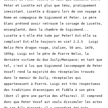
Peter et Lucette est plus que ténu, pratiquement
inexistant. Lucette a disparu lors de son voyage à
Rome en compagnie de Sigismond et Peter. Le père
blanc prétend avoir retrouvé le corsage de Lucette,
ensanglanté, dans la chambre de Sigismond...
Lucette a-t-elle été tuée par Peter? Est-elle sa
complice? Est-elle toujours en vie? 2.2.5 Luigi
Nelio Père dragon rouge, italien, 50 ans, 1m70,
105kg. Luigi est le père de Pierre Nelio, la
dernière victime du duo Zuily/Manipace; en tant que
tel, c'est à lui que Sigismond (accompagné de Peter
Vosof) rend la majorité des réceptacles trouvés
dans le manoir de Zuily, réceptacles qui
appartenaient à Pierre. Luigi est très respectueux
des traditions draconiques et fidèle à son père
(dont il gère une partie des affaires). Il comprend
donc que Peter Vosof ait voulu dissimuler les actes
de son fils Vincent; il a cependant été très