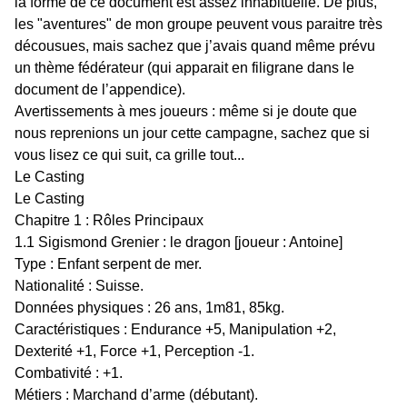
la forme de ce document est assez inhabituelle. De plus,
les "aventures" de mon groupe peuvent vous paraitre très
décousues, mais sachez que j’avais quand même prévu
un thème fédérateur (qui apparait en filigrane dans le
document de l’appendice).
Avertissements à mes joueurs : même si je doute que
nous reprenions un jour cette campagne, sachez que si
vous lisez ce qui suit, ca grille tout...
Le Casting
Le Casting
Chapitre 1 : Rôles Principaux
1.1 Sigismond Grenier : le dragon [joueur : Antoine]
Type : Enfant serpent de mer.
Nationalité : Suisse.
Données physiques : 26 ans, 1m81, 85kg.
Caractéristiques : Endurance +5, Manipulation +2,
Dexterité +1, Force +1, Perception -1.
Combativité : +1.
Métiers : Marchand d’arme (débutant).