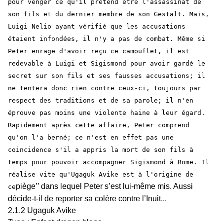
pour venger ce qu'il prétend être l'assassinat de
son fils et du dernier membre de son Gestalt. Mais,
Luigi Nelio ayant vérifié que les accusations
étaient infondées, il n'y a pas de combat. Même si
Peter enrage d'avoir reçu ce camouflet, il est
redevable à Luigi et Sigismond pour avoir gardé le
secret sur son fils et ses fausses accusations; il
ne tentera donc rien contre ceux-ci, toujours par
respect des traditions et de sa parole; il n'en
éprouve pas moins une violente haine à leur égard.
Rapidement après cette affaire, Peter comprend
qu'on l'a berné; ce n'est en effet pas une
coincidence s'il a appris la mort de son fils à
temps pour pouvoir accompagner Sigismond à Rome. Il
réalise vite qu'Ugaguk Avike est à l'origine de
piège’’ dans lequel Peter s’est lui-même mis. Aussi
ce
décide-t-il de reporter sa colère contre l’Inuit...
2.1.2 Ugaguk Avike