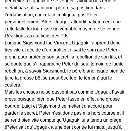
permettre à Ugaguk de se venger : avoir un fils rebelle
n’était pas suffisant pour perdre sa position dans
l’organisation, car cela n’impliquait pas Peter
personnellement. Alors Ugaguk attendit patiemment que
cette faille lui fournisse un véritable moyen de se venger.
Réactions aux actions des PJs
Lorsque Sigismond tue Vincent, Ugaguk l’apprend donc
très vite et décide d’en profiter : il sait le soin que Peter
prend pour protéger son secret, la rébellion de son fils, et
se doute que s’il rapproche Peter du seul témoin de ladite
rebellion, à savoir Sigismond, le père blanc risque bien de
faire la grosse bêtise (peut-être tuer le témoin) qui le
coulera.
Mais les choses ne se passent pas comme Ugaguk l’avait
prévu puisque, bien que Peter fasse en effet une grosse
bourde, Luigi et Sigismond se mettent d’accord pour
garder le secret. Peter n’est donc pas mis hors course et il
se rend bien vite compte qu’Ugaguk lui a tendu un piège
(Peter sait qu’Ugaguk a une dent contre lui mais, jusqu’à