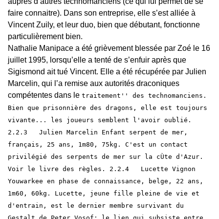
auprès d’autres technomanciens (ce qui lui permet de se
faire connaitre). Dans son entreprise, elle s’est alliée à
Vincent Zuily, et leur duo, bien que débutant, fonctionne
particulièrement bien.
Nathalie Manipace a été grièvement blessée par Zoé le 16
juillet 1995, lorsqu’elle a tenté de s’enfuir après que
Sigismond ait tué Vincent. Elle a été récupérée par Julien
Marcelin, qui l’a remise aux autorités draconiques
compétentes dans le
traitement'' des technomanciens.
Bien que prisonnière des dragons, elle est toujours
vivante... les joueurs semblent l'avoir oublié.
2.2.3 Julien Marcelin Enfant serpent de mer,
français, 25 ans, 1m80, 75kg. C'est un contact
privilégié des serpents de mer sur la cÙte d'Azur.
Voir le livre des règles. 2.2.4 Lucette Vignon
Youwarkee en phase de connaissance, belge, 22 ans,
1m60, 60kg. Lucette, jeune fille pleine de vie et
d'entrain, est le dernier membre survivant du
Gestalt de Peter Vosof; le lien qui subsiste entre