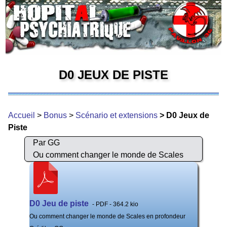
D0 JEUX DE PISTE
Accueil
>
Bonus
>
Scénario et extensions
> D0 Jeux de
Piste
Par GG
Ou comment changer le monde de Scales
D0 Jeu de piste
- PDF - 364.2 kio
Ou comment changer le monde de Scales en profondeur