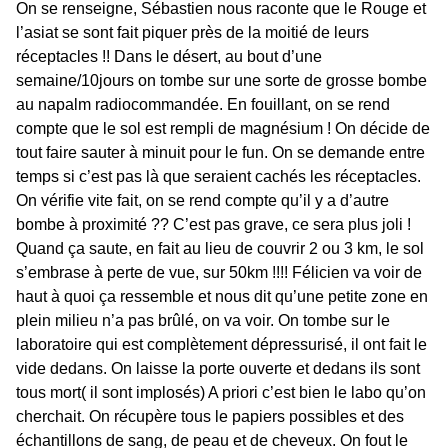
On se renseigne, Sébastien nous raconte que le Rouge et
l’asiat se sont fait piquer près de la moitié de leurs
réceptacles !! Dans le désert, au bout d’une
semaine/10jours on tombe sur une sorte de grosse bombe
au napalm radiocommandée. En fouillant, on se rend
compte que le sol est rempli de magnésium ! On décide de
tout faire sauter à minuit pour le fun. On se demande entre
temps si c’est pas là que seraient cachés les réceptacles.
On vérifie vite fait, on se rend compte qu’il y a d’autre
bombe à proximité ?? C’est pas grave, ce sera plus joli !
Quand ça saute, en fait au lieu de couvrir 2 ou 3 km, le sol
s’embrase à perte de vue, sur 50km !!!! Félicien va voir de
haut à quoi ça ressemble et nous dit qu’une petite zone en
plein milieu n’a pas brûlé, on va voir. On tombe sur le
laboratoire qui est complètement dépressurisé, il ont fait le
vide dedans. On laisse la porte ouverte et dedans ils sont
tous mort( il sont implosés) A priori c’est bien le labo qu’on
cherchait. On récupère tous le papiers possibles et des
échantillons de sang, de peau et de cheveux. On fout le